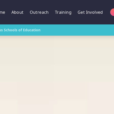
me
About
Outreach
Training
Get Involved
ss Schools of Education