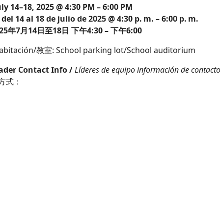
ly 14–18, 2025 @ 4:30 PM – 6:00 PM
el 14 al 18 de julio de 2025 @ 4:30 p. m. – 6:00 p. m.
5年7月14日至18日 下午4:30 – 下午6:00
abitación/教室: School parking lot/School auditorium
der Contact Info /
Líderes de equipo información de contact
方式：
u
<
cku1985@yahoo.com
>
eas of how you can get-involved:
Give
,
Volunteer
, or
Pray
.
F Child Protection Policy,
EVERY child needs to be registered p
g 5-Day Club.
CEF is a non-profit organization. Our Tax ID is 
 5-Day Club is provided as a community service and free of 
ol District neither endorses nor sponsors the organization
represented.
Política de Protección Infantil de CEF, TODOS los niños deben est
s antes de asistir al Club de 5 Días. CEF es una organización sin 