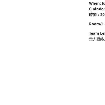
When: Ju
Cuándo: d
時間：202
Room/
H
Team Lea
責人聯絡
Claire K
*A few id
As per
CE
attendin
1878826.
The Scho
activity 
Según la 
registrado