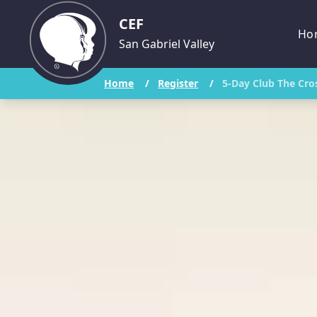
CEF
Ho
San Gabriel Valley
Home
/
Register
/
5-Day Club The Cro