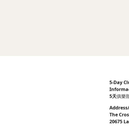
5-Day C
Informac
5天
俱樂
Address
The Cros
20675 La