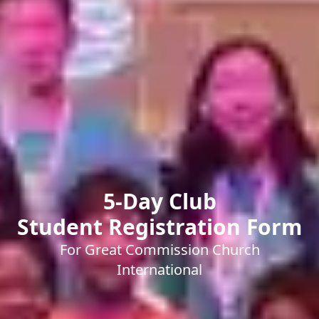
5-Day Club
Student Registration Form
For Great Commission Church
International