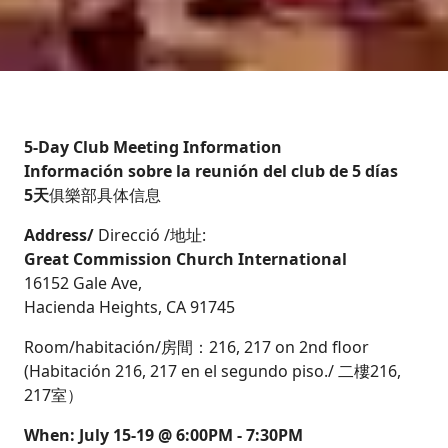
5-Day Club Meeting Information
Información sobre la reunión del club de 5 días
5天
俱樂部具体信息
Address/
Direcció /地址:
Great Commission Church International
16152 Gale Ave,
Hacienda Heights, CA 91745
Room/habitación/房間：216, 217 on 2nd floor
(Habitación 216, 217 en el segundo piso./ 二樓216,
217室）
When: July 15-19 @ 6:00PM - 7:30PM