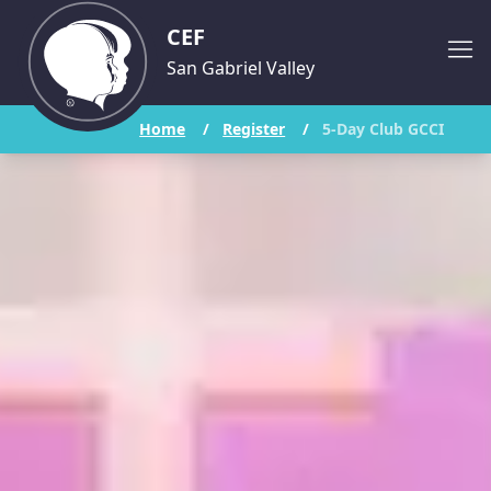
CEF
San Gabriel Valley
Home
/
Register
/
5-Day Club GCCI