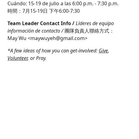
Cuándo: 15-19 de julio a las 6:00 p.m. - 7:30 p.m.
時間：7月15-19日 下午6:00-7:30
Team Leader Contact Info /
Líderes de equipo
información de contacto /
團隊負責人聯絡方式：
May Wu <
maywuyeh@gmail.com
>
*A few ideas of how you can get-involved:
Give
,
Volunteer
, or
Pray
.
As per
CEF Child Protection Policy,
EVERY child
needs to be registered prior to attending 5-Day
Club.
CEF is a non-profit organization. Our Tax ID
is 95-1878826. 5-Day Club is provided as a
community service. The School District neither
endorses nor sponsors the organization or
activity represented.
Según la Política de protección infantil de CEF, TODOS los
niños deben estar registrados antes de asistir al Club de