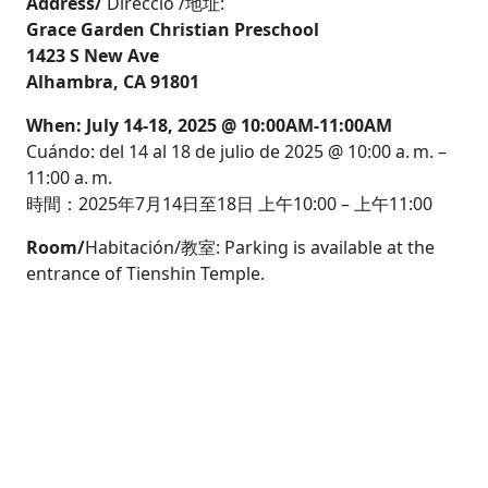
Address/
Direcció /地址:
Grace Garden Christian Preschool
1423 S New Ave
Alhambra, CA 91801
When: July 14-18, 2025 @ 10:00AM-11:00AM
Cuándo: del 14 al 18 de julio de 2025 @ 10:00 a. m. –
11:00 a. m.
時間：2025年7月14日至18日 上午10:00 – 上午11:00
Room/
Habitación/教室: Parking is available at the
entrance of Tienshin Temple.
Team Leader Contact Info /
Líderes de equipo
información de contacto /
團隊負責人聯絡方式：
Peter Lee <
gracegardnpreschool123@gmail.com
>
*A few ideas of how you can get-involved:
Give
,
Volunteer
, or
Pray
.
As per
CEF Child Protection Policy,
EVERY child needs to