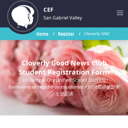
CEF
San Gabriel Valley
Home
/
Register
/
Cloverly GNC
Cloverly Good News Club
Student Registration Form
(In Temple City Unified School District)
Formulario de registro de estudiantes
/ 好消息俱樂部學
生登記表