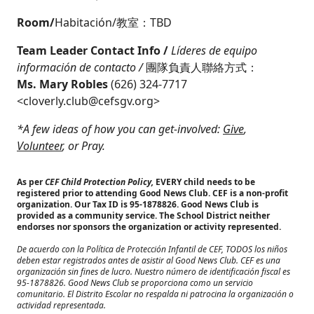
Room/
Habitación/教室：TBD
Team Leader Contact Info /
Líderes de equipo
información de contacto /
團隊負責人聯絡方式：
Ms. Mary Robles
(626) 324-7717
<
cloverly.club@cefsgv.org
>
*A few ideas of how you can get-involved:
Give
,
Volunteer
, or
Pray
.
As per
CEF Child Protection Policy,
EVERY child needs to be
registered prior to attending Good News Club.
CEF is a non-profit
organization. Our Tax ID is 95-1878826. Good News Club is
provided as a community service. The School District neither
endorses nor sponsors the organization or activity represented.
De acuerdo con la Política de Protección Infantil de CEF, TODOS los niños
deben estar registrados antes de asistir al Good News Club. CEF es una
organización sin fines de lucro. Nuestro número de identificación fiscal es
95-1878826. Good News Club se proporciona como un servicio
comunitario. El Distrito Escolar no respalda ni patrocina la organización o
actividad representada.