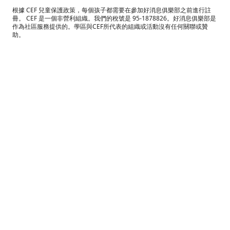
根據 CEF 兒童保護政策，每個孩子都需要在參加好消息俱樂部之前進行註
冊。 CEF 是一個非營利組織。我們的稅號是 95-1878826。好消息俱樂部是
作為社區服務提供的。學區與CEF所代表的組織或活動沒有任何關聯或贊
助。